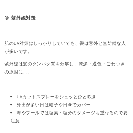
③
紫外線対策
肌の
UV
対策はしっかりしていても、髪は意外と無防備な人
が多いです。
紫外線は髪のタンパク質を分解し、乾燥・退色・ごわつき
の原因に
…
。
UV
カットスプレーをシュッとひと吹き
外出が多い日は帽子や日傘でカバー
海やプールでは塩素・塩分のダメージも重なるので要
注意