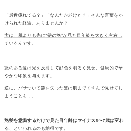
「最近疲れてる？」「なんだか老けた？」そんな言葉をか
けられた経験、ありませんか？
実は、肌よりも先に
“
髪の艶
”
が見た目年齢を大きく左右し
ているんです。
艶のある髪は光を反射して顔色を明るく見せ、健康的で華
やかな印象を与えます。
逆に、パサついて艶を失った髪は肌までくすんで見せてし
まうことも
…
。
艶髪を意識するだけで見た目年齢はマイナス
5
〜
7
歳は変わ
る
、といわれるのも納得です。