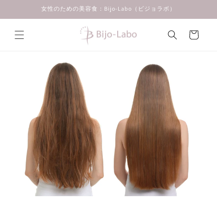
コンテン
女性のための美容食：Bijo-Labo（ビジョラボ）
ツに進む
カ
ー
ト