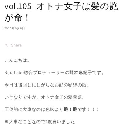
vol.105_オトナ女子は髪の艶
が命！
2025年9月6日
Share
こんにちは。
Bijo-Labo
総合プロデューサーの野本麻紀子です。
今日は後回しにしがちなお顔の額縁の話。
いきなりですが、オトナ女子の髪問題。
圧倒的に大事なのは色味より
艶！艶です！！！
※大事なことなので
2
度言いました